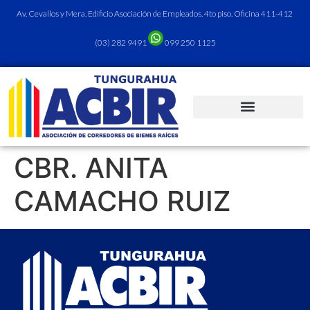
Av. Cevallos y Mera. Edificio Asociación de Empleados. 4to piso. Oficina 411-412
(03) 282 9491
099 250 1125
CBR. ANITA
CAMACHO RUIZ