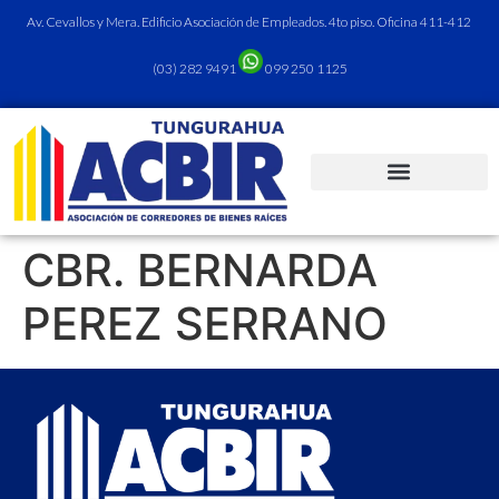
Av. Cevallos y Mera. Edificio Asociación de Empleados. 4to piso. Oficina 411-412
(03) 282 9491
099 250 1125
CBR. BERNARDA
PEREZ SERRANO