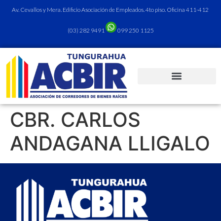
Av. Cevallos y Mera. Edificio Asociación de Empleados. 4to piso. Oficina 411-412
(03) 282 9491
099 250 1125
CBR. CARLOS
ANDAGANA LLIGALO