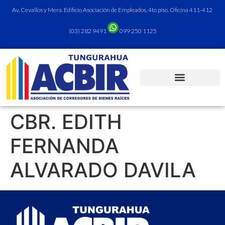
Av. Cevallos y Mera. Edificio Asociación de Empleados. 4to piso. Oficina 411-412
(03) 282 9491
099 250 1125
CBR. EDITH
FERNANDA
ALVARADO DAVILA