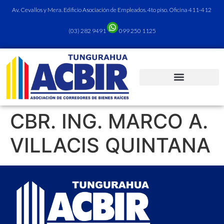
Av. Cevallos y Mera. Edificio Asociación de Empleados. 4to piso. Oficina 411-412
(03) 282 9491
099 250 1125
CBR. ING. MARCO A.
VILLACIS QUINTANA