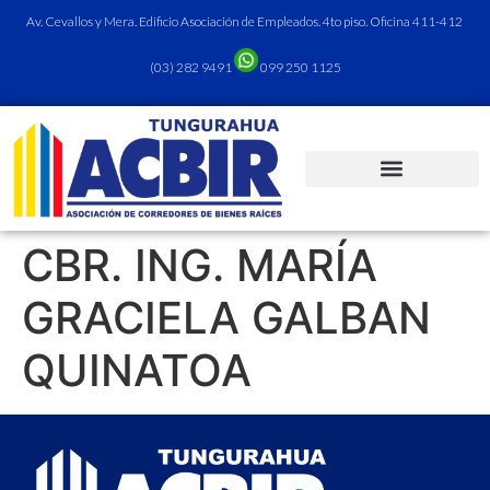
Av. Cevallos y Mera. Edificio Asociación de Empleados. 4to piso. Oficina 411-412
(03) 282 9491
099 250 1125
CBR. ING. MARÍA
GRACIELA GALBAN
QUINATOA