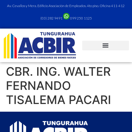
Av. Cevallos y Mera. Edificio Asociación de Empleados. 4to piso. Oficina 411-412
(03) 282 9491
099 250 1125
CBR. ING. WALTER
FERNANDO
TISALEMA PACARI