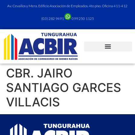
Av. Cevallos y Mera. Edificio Asociación de Empleados. 4to piso. Oficina 411-412
(03) 282 9491
099 250 1125
CBR. JAIRO
SANTIAGO GARCES
VILLACIS