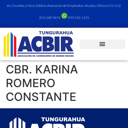
Av. Cevallos y Mera. Edificio Asociación de Empleados. 4to piso. Oficina 411-412
(03) 282 9491
099 250 1125
CBR. KARINA
ROMERO
CONSTANTE