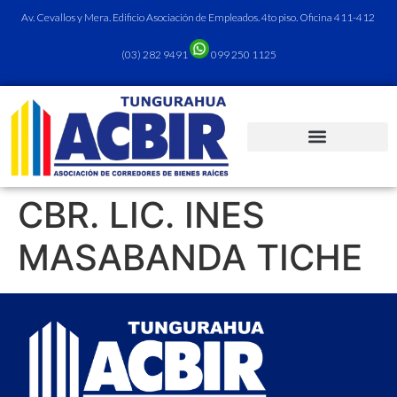
Av. Cevallos y Mera. Edificio Asociación de Empleados. 4to piso. Oficina 411-412
(03) 282 9491
099 250 1125
CBR. LIC. INES
MASABANDA TICHE