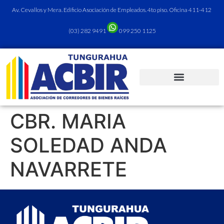
Av. Cevallos y Mera. Edificio Asociación de Empleados. 4to piso. Oficina 411-412
(03) 282 9491
099 250 1125
CBR. MARIA
SOLEDAD ANDA
NAVARRETE