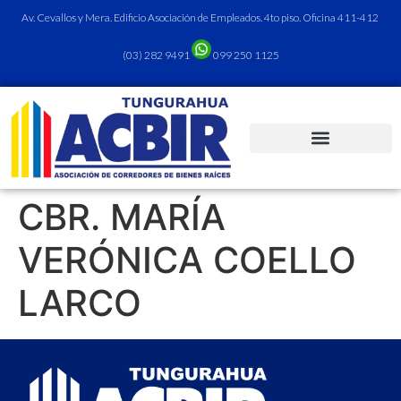
Av. Cevallos y Mera. Edificio Asociación de Empleados. 4to piso. Oficina 411-412
(03) 282 9491
099 250 1125
CBR. MARÍA
VERÓNICA COELLO
LARCO