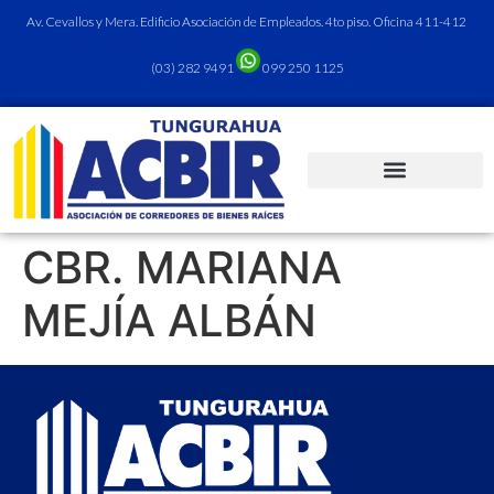
Av. Cevallos y Mera. Edificio Asociación de Empleados. 4to piso. Oficina 411-412
(03) 282 9491
099 250 1125
CBR. MARIANA
MEJÍA ALBÁN