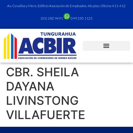
Av. Cevallos y Mera. Edificio Asociación de Empleados. 4to piso. Oficina 411-412
(03) 282 9491
099 250 1125
CBR. SHEILA
DAYANA
LIVINSTONG
VILLAFUERTE