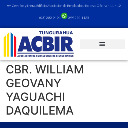
Av. Cevallos y Mera. Edificio Asociación de Empleados. 4to piso. Oficina 411-412
(03) 282 9491
099 250 1125
CBR. WILLIAM
GEOVANY
YAGUACHI
DAQUILEMA